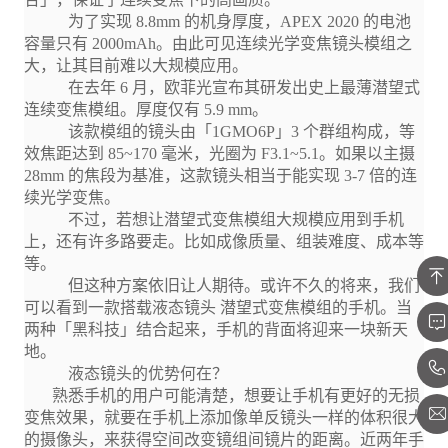
为了实现 8.8mm 的机身厚度，APEX 2020 的电池
容量只有 2000mAh。由此可见连续光学变焦镜头模组之
大，让其目前难以大规模应用。
在去年 6 月，欧菲光宣布其研发出史上最薄潜望式
连续变焦模组。厚度仅有 5.9 mm。
该款模组的镜头由「1GMO6P」3 个群组构成，等
效焦距达到 85~170 毫米，光圈为 F3.1~5.1。如果以主摄
28mm 的焦段为基准，这款镜头相当于能实现 3-7 倍的连
续光学变焦。
不过，若想让潜望式变焦模组大规模应用到手机
上，还有许多路要走。比如成像质量、组装难度、成本等
等。
但这种方案依旧让人期待。或许不久的将来，我们
可以看到一款搭载液态镜头 潜望式变焦模组的手机。当
两种「黑科技」结合起来，手机的背面将迎来一块新天
地。
液态镜头的优势何在？
熟悉手机的用户可能清楚，想要让手机有更好的无损
变焦效果，就要在手机上添加像单反镜头一样的体积很大
的摄像头，来获得空间改变镜组间镜片的距离。近两年手