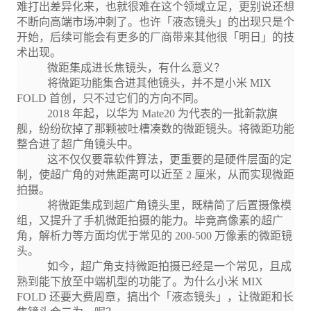
难打出差异化来，也就很难在这个领域立足，更别说还想
不断向高端市场冲刺了。也许「液态镜头」的出现只是个
开始，后续可能会有更多的厂商带来其他很「明日」的技
术出现。
微距集成进长焦镜头，有什么意义？
将微距功能集合进其他镜头，并不是小米 MIX
FOLD 首创，只不过它们的方向不同。
2018 年起，以华为 Mate20 为代表的一批新款旗
舰，纷纷砍掉了那颗被吐槽凑数的微距镜头。将微距功能
整合进了超广角镜头中。
这不仅仅要靠软件算法，更重要的是硬件层面的定
制，使超广角的对焦距离可以近至 2 厘米，从而实现微距
拍摄。
将微距集成到超广角镜头里，既精简了后置摄像模
组，又提升了手机微距拍摄的能力。毕竟高像素的超广
角，解析力等方面均优于常见的 200-500 万像素的微距镜
头。
如今，超广角支持微距拍摄已经是一个常见，且成
熟到能下放至中端机型的功能了。为什么小米 MIX
FOLD 还要大费周章，搞出个「液态镜头」，让微距和长