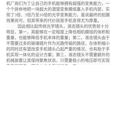
机厂商们为了让自己的手机能够拥有超强的变焦能力，一
个个拼命地把一块超大的潜望变焦模组塞入手机内部，实
现了3倍、5倍乃至10倍的光学变焦能力，虽说最终的拍摄
效果尚可，但其带来的代价就是手机变得尤为厚重。
因此相比起传统光学镜头，液态镜头的优势就十分
明显，第一，其能够在一定程度上降低相机模组的体积和
重量，也能够降低手机本体的重量；第二，液态镜头由于
不需要过多的玻璃镜片作为光路传输的路径，在体积缩小
的同时还有望改变手机镜头凸起严重的情况，也有助于手
机实现一体化的设计方案；第三，液态镜头不需要额外的
机械装置让其保持聚焦状态，只需要极小的电压即可实现
变焦和定焦，理论上也会更加省电一些。
一旦液态镜头能够在手机上成功商用，这或许会是
手机影像发展又一次革命性突破，甚至说其能够成为新的
杀手锏技术也不无可能。
未来可期，但还不到时候
但我们需要知道的是，第一个提出液态镜头概念的既
不是小米也不是华为，早在2005年就有厂商想将液态镜头
用于手机摄影，但最后由于良品率等问题一直没有实现量
产。根据网上可查询到的资料来看，液态镜头的缺点大致