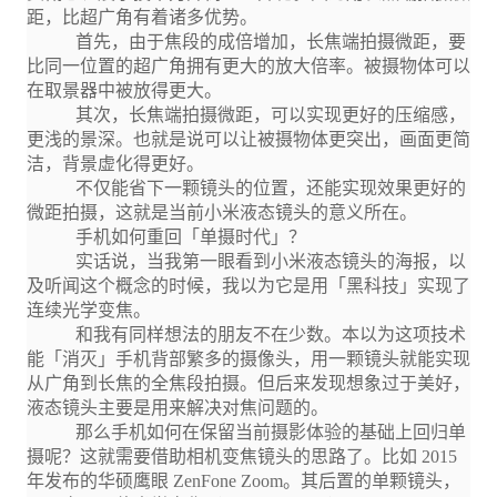
距，比超广角有着诸多优势。
首先，由于焦段的成倍增加，长焦端拍摄微距，要
比同一位置的超广角拥有更大的放大倍率。被摄物体可以
在取景器中被放得更大。
其次，长焦端拍摄微距，可以实现更好的压缩感，
更浅的景深。也就是说可以让被摄物体更突出，画面更简
洁，背景虚化得更好。
不仅能省下一颗镜头的位置，还能实现效果更好的
微距拍摄，这就是当前小米液态镜头的意义所在。
手机如何重回「单摄时代」？
实话说，当我第一眼看到小米液态镜头的海报，以
及听闻这个概念的时候，我以为它是用「黑科技」实现了
连续光学变焦。
和我有同样想法的朋友不在少数。本以为这项技术
能「消灭」手机背部繁多的摄像头，用一颗镜头就能实现
从广角到长焦的全焦段拍摄。但后来发现想象过于美好，
液态镜头主要是用来解决对焦问题的。
那么手机如何在保留当前摄影体验的基础上回归单
摄呢？这就需要借助相机变焦镜头的思路了。比如 2015
年发布的华硕鹰眼 ZenFone Zoom。其后置的单颗镜头，