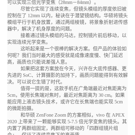
可以实现三倍光学变焦（28mm－84mm）。
尽管它实现了连续变焦，但镜头模组的厚度依旧被
控制在了 12mm 以内，秘诀在于潜望镜结构。华硕将镜头
模组平行于机身放置，通过两组棱镜，将景象折射进传感
器中，解决了机身厚度的问题。
接着通过镜头模组的马达，控制镜片前后移动，以
实现连续光学变焦。
这听起来是一个很棒的解决方案。但产品的体验如
何呢？我们当时最大的感受就是成像速度慢、快门延迟
高，画质也只能说差强人意。
如果把这套方案放在今天，兴许在大底传感器、更
先进的 SoC、计算摄影的加持下，画质问题能得到有效解
决。可以说它生错了时代。
值得一提的是，这款手机在广角端最近对焦距离为
5cm，使用长焦端对焦时，最近对焦距离为 30 cm。如果
能应用上液态镜头技术，或许它在长焦端也能实现 5cm
的微距拍摄。
和华硕 ZenFone Zoom 的方案相似，vivo 在 APEX
2020 上带来了一颗能够实现 5-7.5 倍光学变焦的镜头。其
内置了两群组固定，两群组可移动的「四群组镜片组
合」，保证了连续变焦下的高画质。