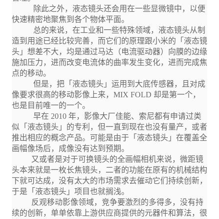
除此之外，液态镜头还会用在一些显微镜中，以便
快速精密地聚焦到各个物体平面。
总的来说，在工业和一些特殊领域，液态镜头从制
造到用途已经比较完善，而它们的原理跟小米的「液态镜
头」想差不大，均是通过马达（电流驱动器）向膜的边缘
施加压力，进而改变电流体的曲率发生变化，进而完成焦
点的移动。
但是，把「液态镜头」运用到大底传感器，且对成
像要求很高的移动影像上来，MIX FOLD 却是第一个，
也是目前唯一的一个。
早在 2010 年，影像大厂佳能、索尼都有申请过类
似「液态镜头」的专利，但一直到现在也没有量产，或者
推出相应的概念产品。可能是由于「液态镜头」在覆盖全
画幅像场后，成像没有达到预期。
又或者是对于可换镜头的全画幅相机来说，微距镜
头本来就是一枚长焦镜头，二者的功能在原有的机械结构
下就可达成，没有太大的市场需求去催动它们持续创新，
于是「液态镜头」项目也就搁浅。
反观移动影像领域，竞争要激烈的多得多，没有持
续的创新，单单依靠上游供应商提供的元器件和算法，很