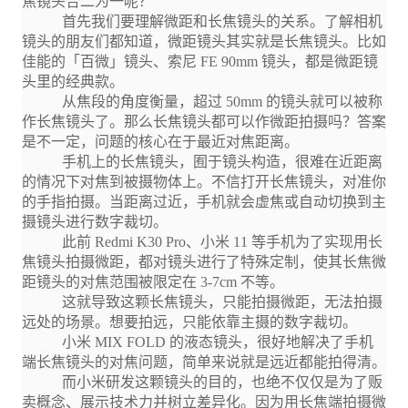
焦镜头合二为一呢？
首先我们要理解微距和长焦镜头的关系。了解相机
镜头的朋友们都知道，微距镜头其实就是长焦镜头。比如
佳能的「百微」镜头、索尼 FE 90mm 镜头，都是微距镜
头里的经典款。
从焦段的角度衡量，超过 50mm 的镜头就可以被称
作长焦镜头了。那么长焦镜头都可以作微距拍摄吗？答案
是不一定，问题的核心在于最近对焦距离。
手机上的长焦镜头，囿于镜头构造，很难在近距离
的情况下对焦到被摄物体上。不信打开长焦镜头，对准你
的手指拍摄。当距离过近，手机就会虚焦或自动切换到主
摄镜头进行数字裁切。
此前 Redmi K30 Pro、小米 11 等手机为了实现用长
焦镜头拍摄微距，都对镜头进行了特殊定制，使其长焦微
距镜头的对焦范围被限定在 3-7cm 不等。
这就导致这颗长焦镜头，只能拍摄微距，无法拍摄
远处的场景。想要拍远，只能依靠主摄的数字裁切。
小米 MIX FOLD 的液态镜头，很好地解决了手机
端长焦镜头的对焦问题，简单来说就是远近都能拍得清。
而小米研发这颗镜头的目的，也绝不仅仅是为了贩
卖概念、展示技术力并树立差异化。因为用长焦端拍摄微